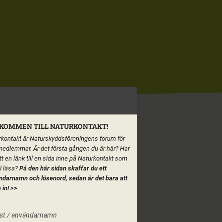
KOMMEN TILL NATURKONTAKT!
kontakt är Naturskyddsföreningens forum för
medlemmar. Är det första gången du är här? Har
tt en länk till en sida inne på Naturkontakt som
ll läsa?
På den här sidan skaffar du ett
ndarnamn och lösenord, sedan är det bara att
 in!
>>
st / användarnamn