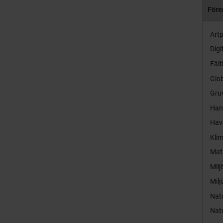
Före
Artp
Digi
Fält
Glob
Gruv
Hand
Hav
Kli
Mat
Milj
Milj
Nat
Nat