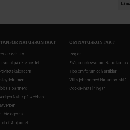
Läns
TANFÖR NATURKONTAKT
OM NATURKONTAKT
retsar och län
Regler
ersonal på rikskansliet
Frågor och svar om Naturkontakt
ktivitetskalendern
Tips om forum och artiklar
olicydokument
Vilka jobbar med Naturkontakt?
lobala partners
Cookie-inställningar
veriges Natur på webben
ätverken
ältbiologerna
tudiefrämjandet