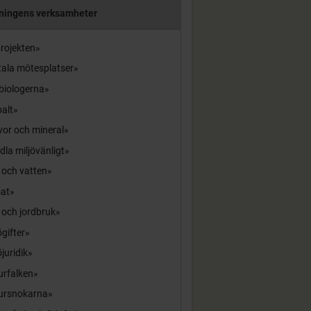
ningens verksamheter
rojekten
tala mötesplatser
biologerna
alt
or och mineral
la miljövänligt
 och vatten
mat
 och jordbruk
ögifter
öjuridik
urfalken
ursnokarna