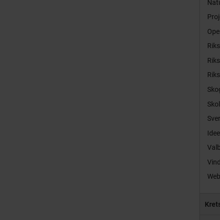
Natu
Proj
Ope
Rik
Rik
Rik
Sko
Sko
Sver
Idee
Val
Vind
Web
Kret