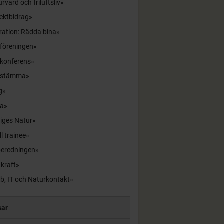
rvård och friluftsliv
ektbidrag
ration: Rädda bina
sföreningen
skonferens
sstämma
g
la
iges Natur
ll trainee
beredningen
kraft
b, IT och Naturkontakt
sar