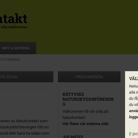
INFO & MATERIAL
DSFÖRENING
 PÅ SIDAN
PRENUMERERA
VÄL
Natur
alla 
RÄTTVIKS
du få
NATURSKYDDSFÖRENIN
G
du vi
anvä
Välkommen till vår sida på
logga
Naturkontakt
rsionen av Naturkontakt som
Här finns vår externa sida
aturskyddsföreningen fått en
terial eller bara ha sidan som
E-po
JULMÖTE