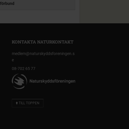
förbund
KONTAKTA NATURKONTAKT
medlem@naturskyddsforeningen.s
e
08-702 65 77
TILL TOPPEN