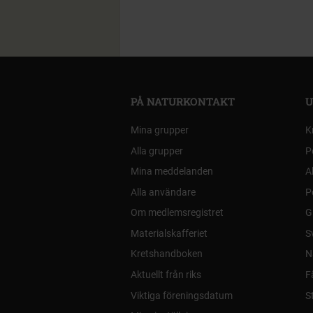
PÅ NATURKONTAKT
U
Mina grupper
K
Alla grupper
P
Mina meddelanden
A
Alla användare
P
Om medlemsregistret
G
Materialskafferiet
S
Kretshandboken
N
Aktuellt från riks
F
Viktiga föreningsdatum
S